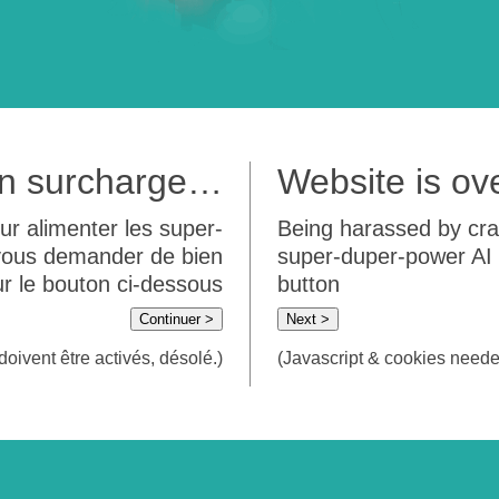
 en surcharge…
Website is o
ur alimenter les super-
Being harassed by crawl
 vous demander de bien
super-duper-power AI m
sur le bouton ci-dessous
button
Continuer >
Next >
doivent être activés, désolé.)
(Javascript & cookies needed