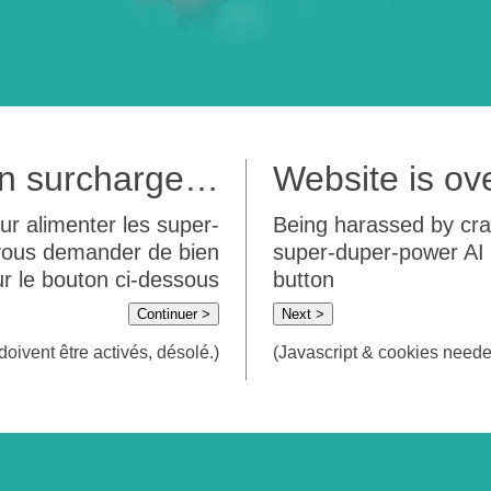
 en surcharge…
Website is o
ur alimenter les super-
Being harassed by crawl
 vous demander de bien
super-duper-power AI m
sur le bouton ci-dessous
button
Continuer >
Next >
doivent être activés, désolé.)
(Javascript & cookies needed