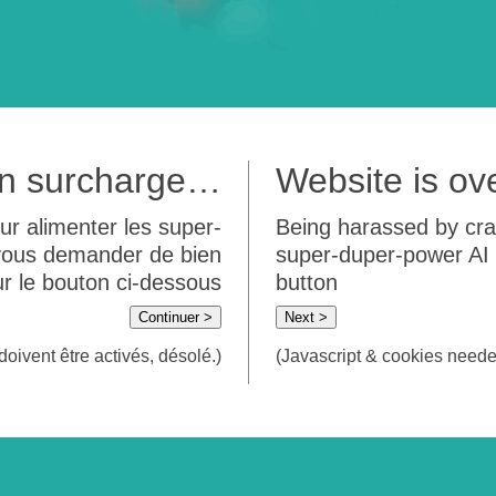
 en surcharge…
Website is o
ur alimenter les super-
Being harassed by crawl
 vous demander de bien
super-duper-power AI m
sur le bouton ci-dessous
button
Continuer >
Next >
doivent être activés, désolé.)
(Javascript & cookies needed