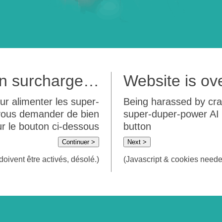
 en surcharge…
Website is o
ur alimenter les super-
Being harassed by crawl
 vous demander de bien
super-duper-power AI m
sur le bouton ci-dessous
button
Continuer >
Next >
doivent être activés, désolé.)
(Javascript & cookies needed