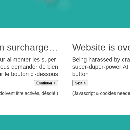
 en surcharge…
Website is o
ur alimenter les super-
Being harassed by crawl
 vous demander de bien
super-duper-power AI m
sur le bouton ci-dessous
button
Continuer >
Next >
doivent être activés, désolé.)
(Javascript & cookies needed