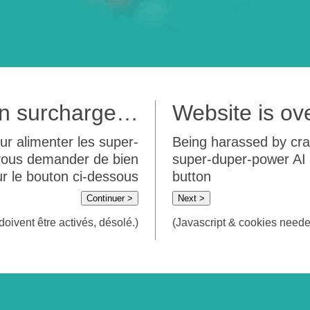
 en surcharge…
Website is o
ur alimenter les super-
Being harassed by crawl
 vous demander de bien
super-duper-power AI m
sur le bouton ci-dessous
button
Continuer >
Next >
doivent être activés, désolé.)
(Javascript & cookies needed