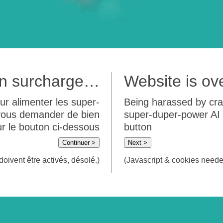
 en surcharge…
Website is o
ur alimenter les super-
Being harassed by crawl
 vous demander de bien
super-duper-power AI m
sur le bouton ci-dessous
button
Continuer >
Next >
doivent être activés, désolé.)
(Javascript & cookies needed