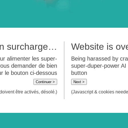
 en surcharge…
Website is o
ur alimenter les super-
Being harassed by crawl
 vous demander de bien
super-duper-power AI m
sur le bouton ci-dessous
button
Continuer >
Next >
doivent être activés, désolé.)
(Javascript & cookies needed