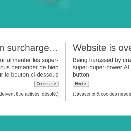
 en surcharge…
Website is o
ur alimenter les super-
Being harassed by crawl
 vous demander de bien
super-duper-power AI m
sur le bouton ci-dessous
button
Continuer >
Next >
doivent être activés, désolé.)
(Javascript & cookies needed