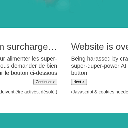
 en surcharge…
Website is o
ur alimenter les super-
Being harassed by crawl
 vous demander de bien
super-duper-power AI m
sur le bouton ci-dessous
button
Continuer >
Next >
doivent être activés, désolé.)
(Javascript & cookies needed