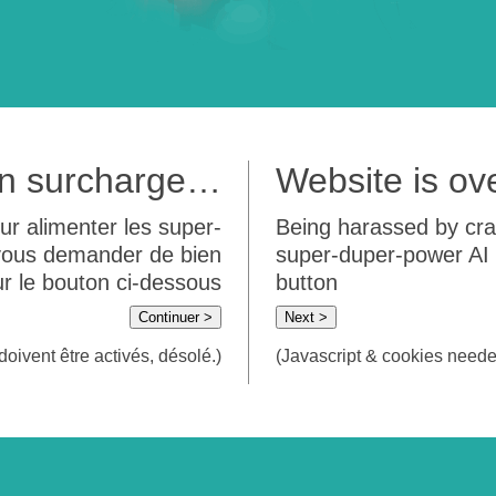
 en surcharge…
Website is o
ur alimenter les super-
Being harassed by crawl
 vous demander de bien
super-duper-power AI m
sur le bouton ci-dessous
button
Continuer >
Next >
doivent être activés, désolé.)
(Javascript & cookies needed