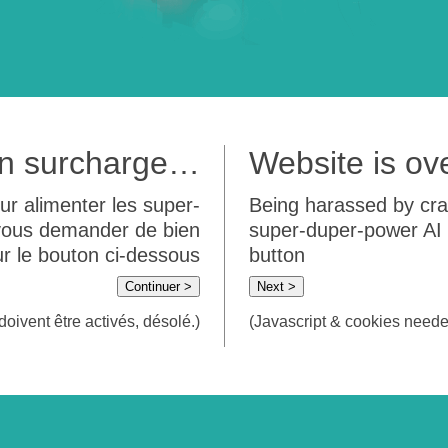
 en surcharge…
Website is o
ur alimenter les super-
Being harassed by crawl
 vous demander de bien
super-duper-power AI m
sur le bouton ci-dessous
button
Continuer >
Next >
doivent être activés, désolé.)
(Javascript & cookies needed