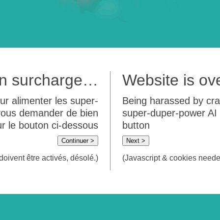
 en surcharge…
Website is o
ur alimenter les super-
Being harassed by crawl
 vous demander de bien
super-duper-power AI m
sur le bouton ci-dessous
button
Continuer >
Next >
doivent être activés, désolé.)
(Javascript & cookies needed