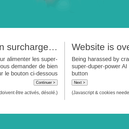
 en surcharge…
Website is o
ur alimenter les super-
Being harassed by crawl
 vous demander de bien
super-duper-power AI m
sur le bouton ci-dessous
button
Continuer >
Next >
doivent être activés, désolé.)
(Javascript & cookies needed