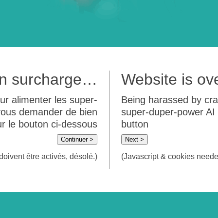
 en surcharge…
Website is o
ur alimenter les super-
Being harassed by crawl
 vous demander de bien
super-duper-power AI m
sur le bouton ci-dessous
button
Continuer >
Next >
doivent être activés, désolé.)
(Javascript & cookies needed