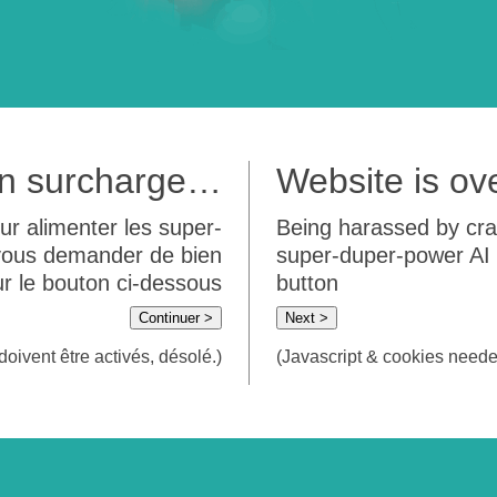
 en surcharge…
Website is o
ur alimenter les super-
Being harassed by crawl
 vous demander de bien
super-duper-power AI m
sur le bouton ci-dessous
button
Continuer >
Next >
doivent être activés, désolé.)
(Javascript & cookies needed