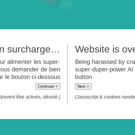
 en surcharge…
Website is o
ur alimenter les super-
Being harassed by crawl
 vous demander de bien
super-duper-power AI m
sur le bouton ci-dessous
button
Continuer >
Next >
doivent être activés, désolé.)
(Javascript & cookies needed