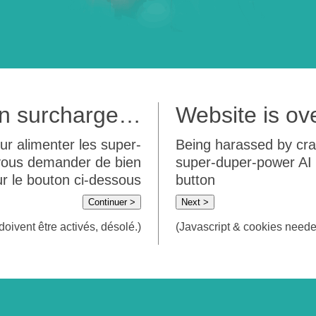
 en surcharge…
Website is o
ur alimenter les super-
Being harassed by crawl
 vous demander de bien
super-duper-power AI m
sur le bouton ci-dessous
button
Continuer >
Next >
doivent être activés, désolé.)
(Javascript & cookies needed