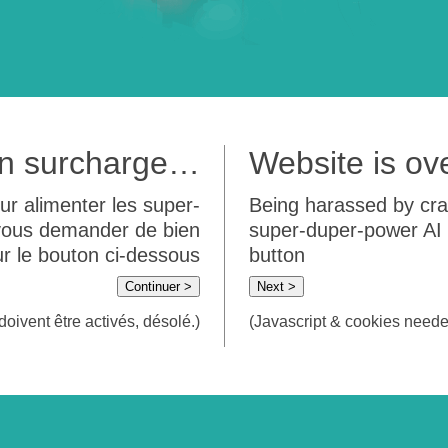
 en surcharge…
Website is o
ur alimenter les super-
Being harassed by crawl
 vous demander de bien
super-duper-power AI m
sur le bouton ci-dessous
button
Continuer >
Next >
doivent être activés, désolé.)
(Javascript & cookies needed