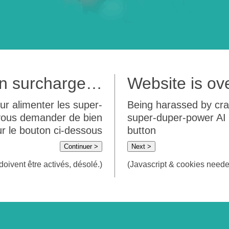
 en surcharge…
Website is o
ur alimenter les super-
Being harassed by crawl
 vous demander de bien
super-duper-power AI m
sur le bouton ci-dessous
button
Continuer >
Next >
doivent être activés, désolé.)
(Javascript & cookies needed