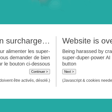
 en surcharge…
Website is o
ur alimenter les super-
Being harassed by crawl
 vous demander de bien
super-duper-power AI m
sur le bouton ci-dessous
button
Continuer >
Next >
doivent être activés, désolé.)
(Javascript & cookies needed