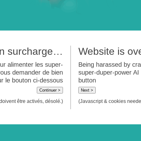
 en surcharge…
Website is o
ur alimenter les super-
Being harassed by crawl
 vous demander de bien
super-duper-power AI m
sur le bouton ci-dessous
button
Continuer >
Next >
doivent être activés, désolé.)
(Javascript & cookies needed