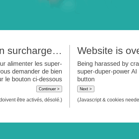
 en surcharge…
Website is o
ur alimenter les super-
Being harassed by crawl
 vous demander de bien
super-duper-power AI m
sur le bouton ci-dessous
button
Continuer >
Next >
doivent être activés, désolé.)
(Javascript & cookies needed