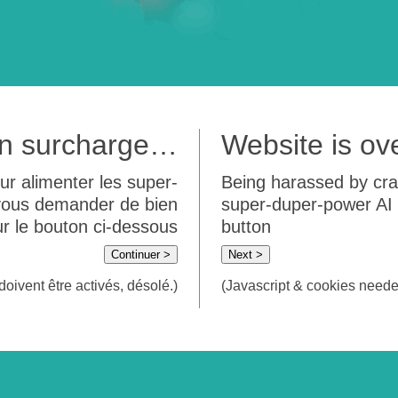
 en surcharge…
Website is o
ur alimenter les super-
Being harassed by crawl
 vous demander de bien
super-duper-power AI m
sur le bouton ci-dessous
button
Continuer >
Next >
doivent être activés, désolé.)
(Javascript & cookies needed