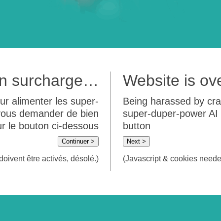
 en surcharge…
Website is o
ur alimenter les super-
Being harassed by crawl
 vous demander de bien
super-duper-power AI m
sur le bouton ci-dessous
button
Continuer >
Next >
doivent être activés, désolé.)
(Javascript & cookies needed