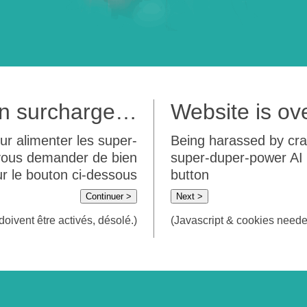
 en surcharge…
Website is o
ur alimenter les super-
Being harassed by crawl
 vous demander de bien
super-duper-power AI m
sur le bouton ci-dessous
button
Continuer >
Next >
doivent être activés, désolé.)
(Javascript & cookies needed