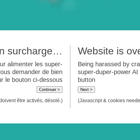
 en surcharge…
Website is o
ur alimenter les super-
Being harassed by crawl
 vous demander de bien
super-duper-power AI m
sur le bouton ci-dessous
button
Continuer >
Next >
doivent être activés, désolé.)
(Javascript & cookies needed