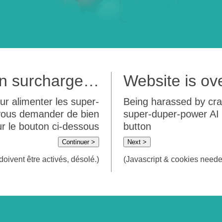
 en surcharge…
Website is o
ur alimenter les super-
Being harassed by crawl
 vous demander de bien
super-duper-power AI m
sur le bouton ci-dessous
button
Continuer >
Next >
doivent être activés, désolé.)
(Javascript & cookies needed