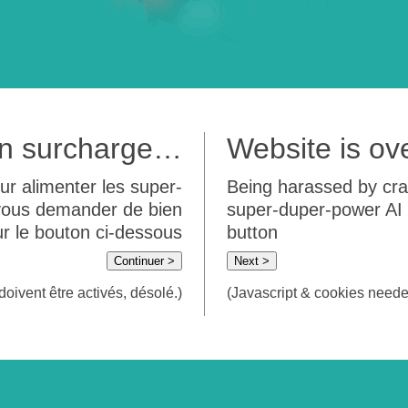
 en surcharge…
Website is o
ur alimenter les super-
Being harassed by crawl
 vous demander de bien
super-duper-power AI m
sur le bouton ci-dessous
button
Continuer >
Next >
doivent être activés, désolé.)
(Javascript & cookies needed