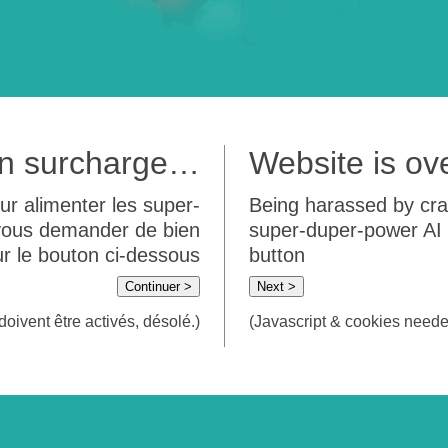
 en surcharge…
Website is o
ur alimenter les super-
Being harassed by crawl
 vous demander de bien
super-duper-power AI m
sur le bouton ci-dessous
button
Continuer >
Next >
doivent être activés, désolé.)
(Javascript & cookies needed