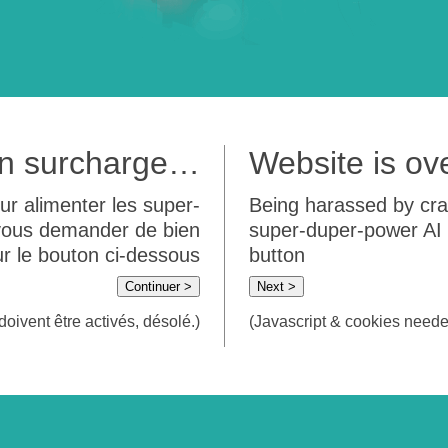
 en surcharge…
Website is o
ur alimenter les super-
Being harassed by crawl
 vous demander de bien
super-duper-power AI m
sur le bouton ci-dessous
button
Continuer >
Next >
doivent être activés, désolé.)
(Javascript & cookies needed