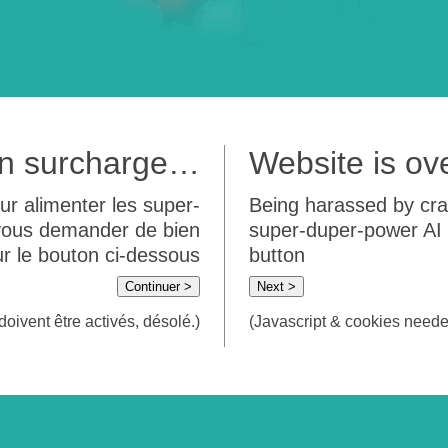
 en surcharge…
Website is o
ur alimenter les super-
Being harassed by crawl
 vous demander de bien
super-duper-power AI m
sur le bouton ci-dessous
button
Continuer >
Next >
doivent être activés, désolé.)
(Javascript & cookies needed