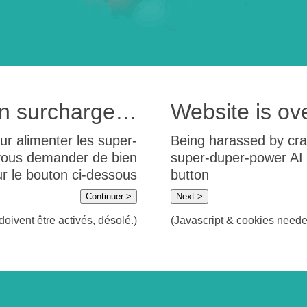
 en surcharge…
Website is o
ur alimenter les super-
Being harassed by crawl
 vous demander de bien
super-duper-power AI m
sur le bouton ci-dessous
button
Continuer >
Next >
doivent être activés, désolé.)
(Javascript & cookies needed