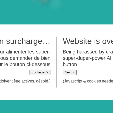
 en surcharge…
Website is o
ur alimenter les super-
Being harassed by crawl
 vous demander de bien
super-duper-power AI m
sur le bouton ci-dessous
button
Continuer >
Next >
doivent être activés, désolé.)
(Javascript & cookies needed