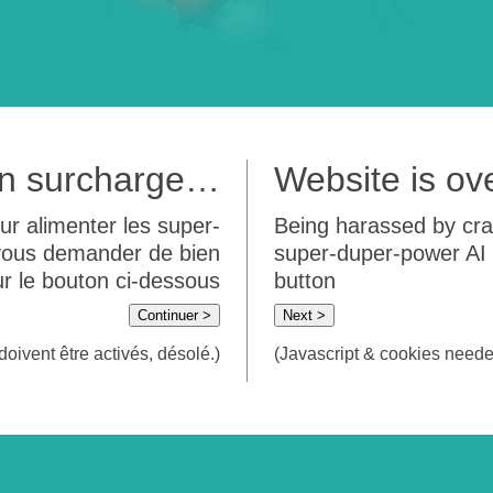
 en surcharge…
Website is o
ur alimenter les super-
Being harassed by crawl
 vous demander de bien
super-duper-power AI m
sur le bouton ci-dessous
button
Continuer >
Next >
doivent être activés, désolé.)
(Javascript & cookies needed