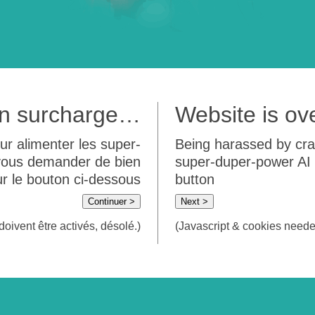
 en surcharge…
Website is o
ur alimenter les super-
Being harassed by crawl
 vous demander de bien
super-duper-power AI m
sur le bouton ci-dessous
button
Continuer >
Next >
doivent être activés, désolé.)
(Javascript & cookies needed