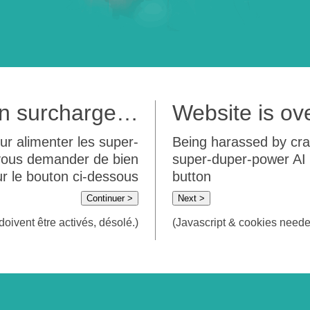
 en surcharge…
Website is o
ur alimenter les super-
Being harassed by crawl
 vous demander de bien
super-duper-power AI m
sur le bouton ci-dessous
button
Continuer >
Next >
doivent être activés, désolé.)
(Javascript & cookies needed