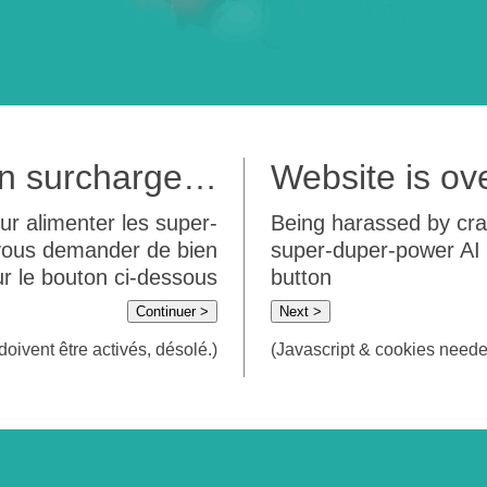
 en surcharge…
Website is o
ur alimenter les super-
Being harassed by crawl
 vous demander de bien
super-duper-power AI m
sur le bouton ci-dessous
button
Continuer >
Next >
doivent être activés, désolé.)
(Javascript & cookies needed