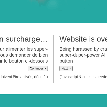
 en surcharge…
Website is o
ur alimenter les super-
Being harassed by crawl
 vous demander de bien
super-duper-power AI m
sur le bouton ci-dessous
button
Continuer >
Next >
doivent être activés, désolé.)
(Javascript & cookies needed