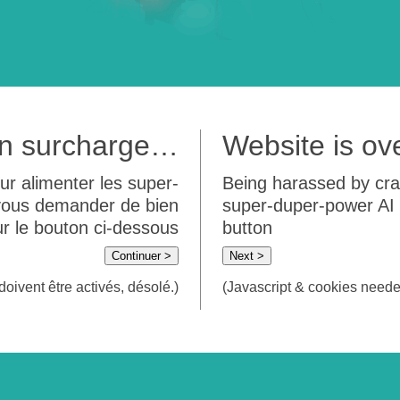
 en surcharge…
Website is o
ur alimenter les super-
Being harassed by crawl
 vous demander de bien
super-duper-power AI m
sur le bouton ci-dessous
button
Continuer >
Next >
doivent être activés, désolé.)
(Javascript & cookies needed