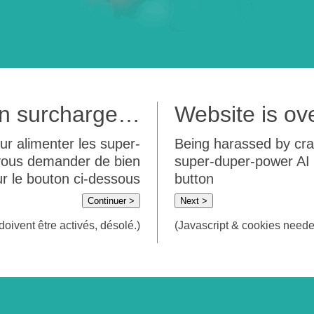
 en surcharge…
Website is o
ur alimenter les super-
Being harassed by crawl
 vous demander de bien
super-duper-power AI m
sur le bouton ci-dessous
button
Continuer >
Next >
doivent être activés, désolé.)
(Javascript & cookies needed