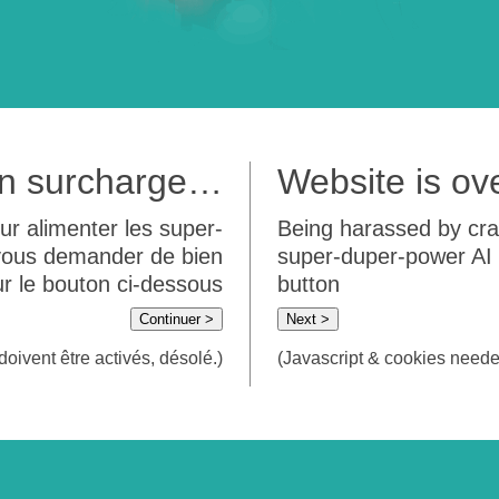
 en surcharge…
Website is o
ur alimenter les super-
Being harassed by crawl
 vous demander de bien
super-duper-power AI m
sur le bouton ci-dessous
button
Continuer >
Next >
doivent être activés, désolé.)
(Javascript & cookies needed