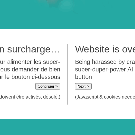
 en surcharge…
Website is o
ur alimenter les super-
Being harassed by crawl
 vous demander de bien
super-duper-power AI m
sur le bouton ci-dessous
button
Continuer >
Next >
doivent être activés, désolé.)
(Javascript & cookies needed