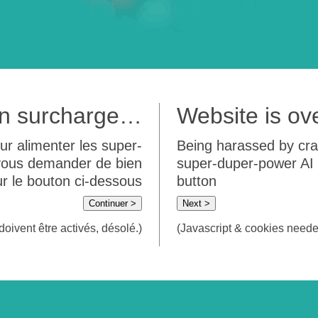
 en surcharge…
Website is o
ur alimenter les super-
Being harassed by crawl
 vous demander de bien
super-duper-power AI m
sur le bouton ci-dessous
button
Continuer >
Next >
doivent être activés, désolé.)
(Javascript & cookies needed